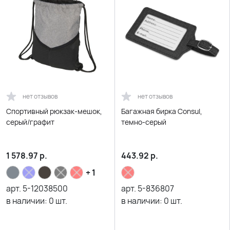
нет отзывов
нет отзывов
Спортивный рюкзак-мешок,
Багажная бирка Consul,
серый/графит
темно-серый
1 578.97
р.
443.92
р.
+ 1
арт.
5-12038500
арт.
5-836807
в наличии:
0
шт.
в наличии:
0
шт.