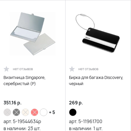
нет отзывов
нет отзывов
Визитница Singapore,
Бирка для багажа Discovery,
серебристый (Р)
черный
351.16
р.
269
р.
+ 5
арт.
5-19544634p
арт.
5-11961700
в наличии:
23
шт.
в наличии:
1
шт.