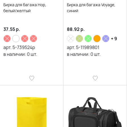
Бирка для багажа Hop,
Бирка для багажа Voyage,
белый/желтый
синий
37.55
р.
88.92
р.
+ 9
арт.
5-739524p
арт.
5-11989801
в наличии:
0
шт.
в наличии:
0
шт.