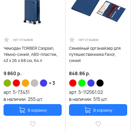
нет отзывов
нет отзывов
Чемодан TORBER Caspian,
Семейный органайзер для
тёмно-синий, ABS-пластик,
путешественника Favor,
43 х 26 х 68 см, 64 л
синий
9 860
р.
848.86
р.
+ 3
арт.
5-73431
арт.
5-112561.02
в наличии:
255
шт.
в наличии:
515
шт.
В корзину
В корзину