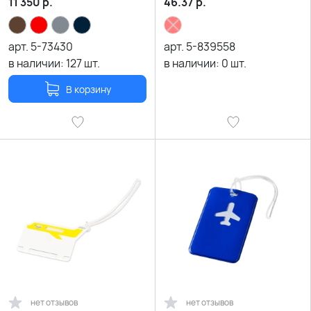
11 350
р.
46.37
р.
арт.
5-73430
арт.
5-839558
в наличии:
127
шт.
в наличии:
0
шт.
В корзину
нет отзывов
нет отзывов