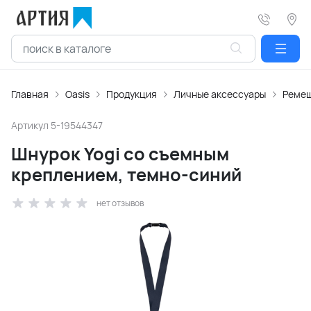
Главная
Oasis
Продукция
Личные аксессуары
Ремеш
Артикул
5-19544347
Шнурок Yogi со съемным
креплением, темно-синий
нет отзывов