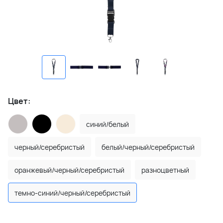
Цвет:
синий/белый
черный/серебристый
белый/черный/серебристый
оранжевый/черный/серебристый
разноцветный
темно-синий/черный/серебристый