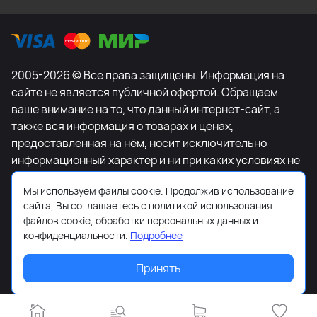
2005-2026 © Все права защищены. Информация на
сайте не является публичной офертой. Обращаем
ваше внимание на то, что данный интернет-сайт, а
также вся информация о товарах и ценах,
предоставленная на нём, носит исключительно
информационный характер и ни при каких условиях не
является публичной офертой, определяемой
Мы используем файлы cookie. Продолжив использование
положениями Статьи 437 Гражданского кодекса
сайта, Вы соглашаетесь с политикой использования
Российской Федерации. Для получения подробной
файлов cookie, обработки персональных данных и
информации о наличии и стоимости указанных
конфиденциальности.
Подробнее
товаров и (или) услуг, пожалуйста, обращайтесь к
менеджеру сайта с помощью специальной формы
Принять
связи или по телефону +7-495-627-77-11.