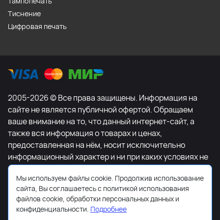
Тампопечать
Тиснение
Цифровая печать
2005-2026 © Все права защищены. Информация на
сайте не является публичной офертой. Обращаем
ваше внимание на то, что данный интернет-сайт, а
также вся информация о товарах и ценах,
предоставленная на нём, носит исключительно
информационный характер и ни при каких условиях не
является публичной офертой, определяемой
Мы используем файлы cookie. Продолжив использование
положениями Статьи 437 Гражданского кодекса
сайта, Вы соглашаетесь с политикой использования
Российской Федерации. Для получения подробной
файлов cookie, обработки персональных данных и
информации о наличии и стоимости указанных
конфиденциальности.
Подробнее
товаров и (или) услуг, пожалуйста, обращайтесь к