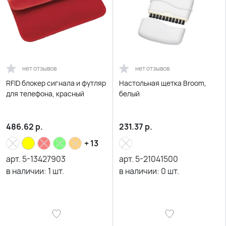
нет отзывов
нет отзывов
RFID блокер сигнала и футляр
Настольная щетка Broom,
для телефона, красный
белый
486.62
р.
231.37
р.
+ 13
арт.
5-13427903
арт.
5-21041500
в наличии:
1
шт.
в наличии:
0
шт.