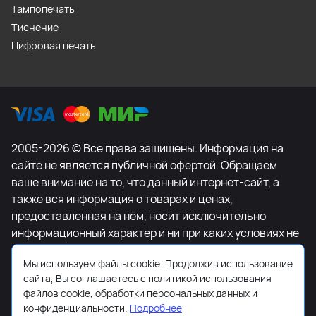
Тампопечать
Тиснение
Цифровая печать
2005-2026 © Все права защищены. Информация на
сайте не является публичной офертой. Обращаем
ваше внимание на то, что данный интернет-сайт, а
также вся информация о товарах и ценах,
предоставленная на нём, носит исключительно
информационный характер и ни при каких условиях не
является публичной офертой, определяемой
Мы используем файлы cookie. Продолжив использование
положениями Статьи 437 Гражданского кодекса
сайта, Вы соглашаетесь с политикой использования
Российской Федерации. Для получения подробной
файлов cookie, обработки персональных данных и
информации о наличии и стоимости указанных
конфиденциальности.
Подробнее