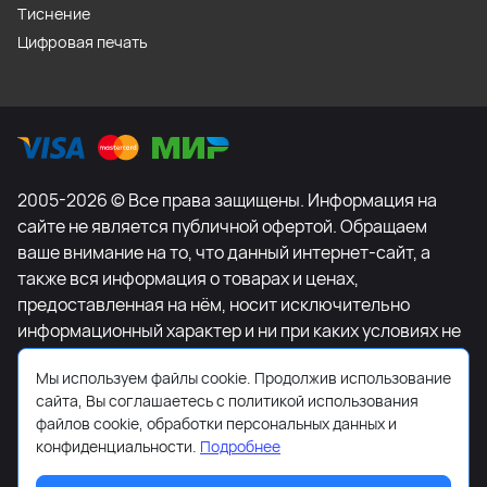
Тиснение
Цифровая печать
2005-2026 © Все права защищены. Информация на
сайте не является публичной офертой. Обращаем
ваше внимание на то, что данный интернет-сайт, а
также вся информация о товарах и ценах,
предоставленная на нём, носит исключительно
информационный характер и ни при каких условиях не
является публичной офертой, определяемой
Мы используем файлы cookie. Продолжив использование
положениями Статьи 437 Гражданского кодекса
сайта, Вы соглашаетесь с политикой использования
Российской Федерации. Для получения подробной
файлов cookie, обработки персональных данных и
информации о наличии и стоимости указанных
конфиденциальности.
Подробнее
товаров и (или) услуг, пожалуйста, обращайтесь к
менеджеру сайта с помощью специальной формы