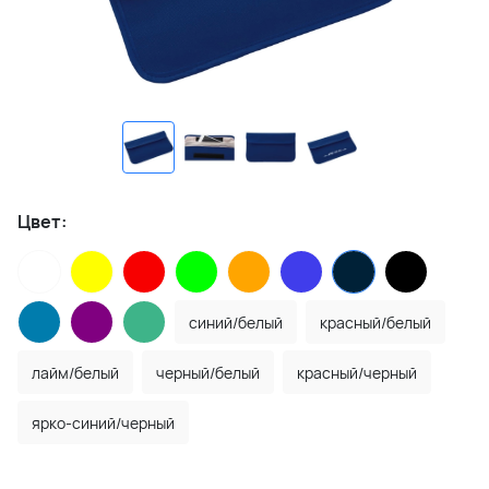
Цвет:
синий/белый
красный/белый
лайм/белый
черный/белый
красный/черный
ярко-синий/черный