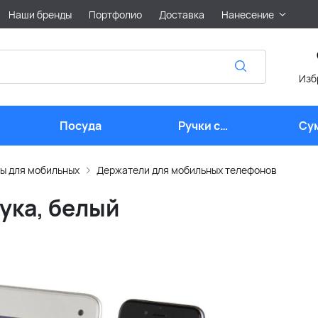
Наши бренды
Портфолио
Доставка
Нанесение
Изб
Посуда
Ручки с
Су
логотипом
ы для мобильных
Держатели для мобильных телефонов
ука, белый