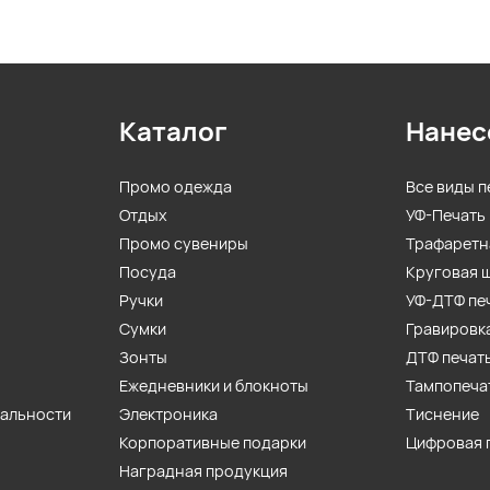
Каталог
Нанес
Промо одежда
Все виды п
Отдых
УФ-Печать
Промо сувениры
Трафаретн
Посуда
Круговая 
Ручки
УФ-ДТФ пе
Сумки
Гравировк
Зонты
ДТФ печат
Ежедневники и блокноты
Тампопеча
иальности
Электроника
Тиснение
Корпоративные подарки
Цифровая 
Наградная продукция