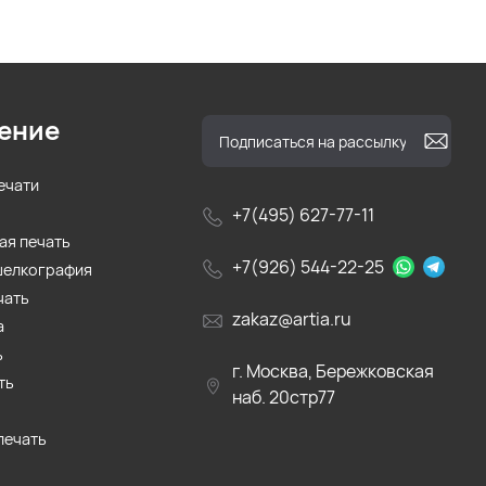
ение
ечати
+7(495) 627-77-11
ая печать
+7(926) 544-22-25
шелкография
чать
zakaz@artia.ru
а
ь
г. Москва, Бережковская
ть
наб. 20стр77
печать