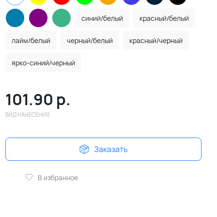
синий/белый
красный/белый
лайм/белый
черный/белый
красный/черный
ярко-синий/черный
101.90
р.
ВИД НАНЕСЕНИЯ
Заказать
В избранное