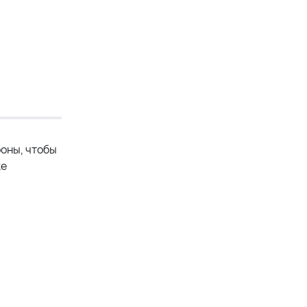
роны, чтобы
ке