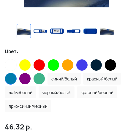
Цвет:
синий/белый
красный/белый
лайм/белый
черный/белый
красный/черный
ярко-синий/черный
46.32
р.