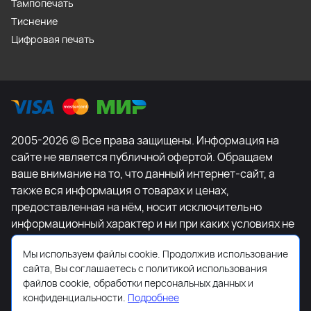
Тампопечать
Тиснение
Цифровая печать
2005-2026 © Все права защищены. Информация на
сайте не является публичной офертой. Обращаем
ваше внимание на то, что данный интернет-сайт, а
также вся информация о товарах и ценах,
предоставленная на нём, носит исключительно
информационный характер и ни при каких условиях не
является публичной офертой, определяемой
Мы используем файлы cookie. Продолжив использование
положениями Статьи 437 Гражданского кодекса
сайта, Вы соглашаетесь с политикой использования
Российской Федерации. Для получения подробной
файлов cookie, обработки персональных данных и
информации о наличии и стоимости указанных
конфиденциальности.
Подробнее
товаров и (или) услуг, пожалуйста, обращайтесь к