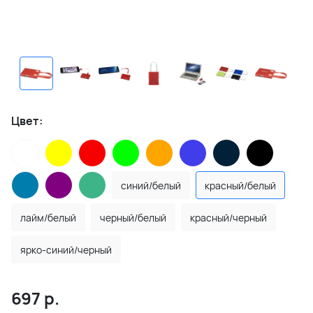
Цвет:
синий/белый
красный/белый
лайм/белый
черный/белый
красный/черный
ярко-синий/черный
697
р.