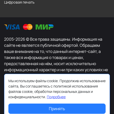
Цифровая печать
2005-2026 © Все права защищены. Информация на
сайте не является публичной офертой. Обращаем
ваше внимание на то, что данный интернет-сайт, а
также вся информация о товарах и ценах,
предоставленная на нём, носит исключительно
информационный характер и ни при каких условиях не
является публичной офертой, определяемой
Мы используем файлы cookie. Продолжив использование
положениями Статьи 437 Гражданского кодекса
сайта, Вы соглашаетесь с политикой использования
Российской Федерации. Для получения подробной
файлов cookie, обработки персональных данных и
информации о наличии и стоимости указанных
конфиденциальности.
Подробнее
товаров и (или) услуг, пожалуйста, обращайтесь к
менеджеру сайта с помощью специальной формы
Принять
связи или по телефону +7-495-627-77-11.