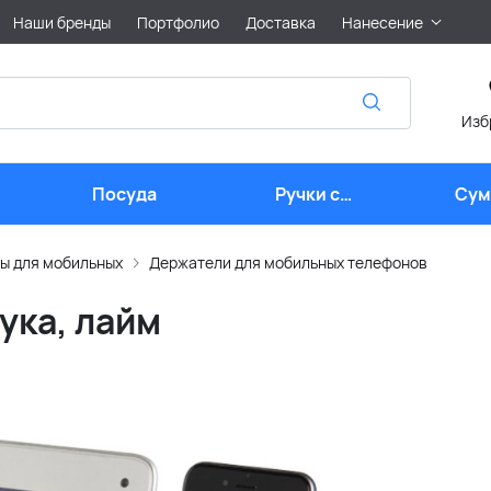
Наши бренды
Портфолио
Доставка
Нанесение
Изб
Посуда
Ручки с
Сум
логотипом
лого
ы для мобильных
Держатели для мобильных телефонов
ука, лайм