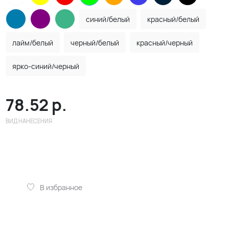
синий/белый
красный/белый
лайм/белый
черный/белый
красный/черный
ярко-синий/черный
78.52
р.
ВИД НАНЕСЕНИЯ
В избранное