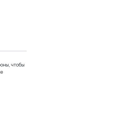
роны, чтобы
ке