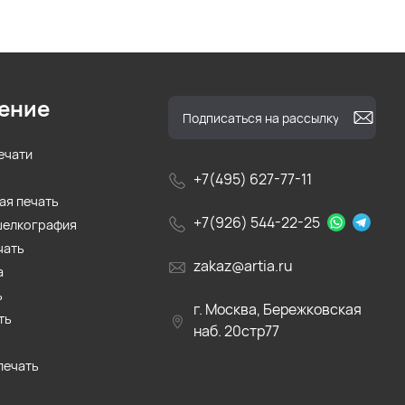
ение
ечати
+7(495) 627-77-11
ая печать
+7(926) 544-22-25
шелкография
чать
zakaz@artia.ru
а
ь
г. Москва, Бережковская
ть
наб. 20стр77
печать