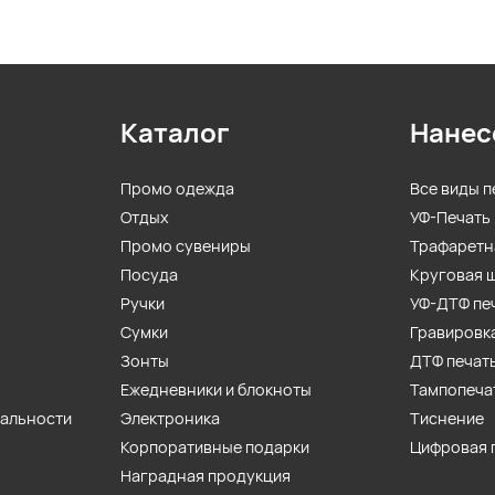
Каталог
Нанес
Промо одежда
Все виды п
Отдых
УФ-Печать
Промо сувениры
Трафаретн
Посуда
Круговая 
Ручки
УФ-ДТФ пе
Сумки
Гравировк
Зонты
ДТФ печат
Ежедневники и блокноты
Тампопеча
иальности
Электроника
Тиснение
Корпоративные подарки
Цифровая 
Наградная продукция