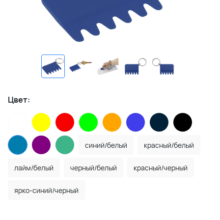
Цвет:
синий/белый
красный/белый
лайм/белый
черный/белый
красный/черный
ярко-синий/черный