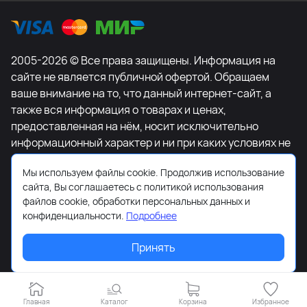
2005-2026 © Все права защищены. Информация на
сайте не является публичной офертой. Обращаем
ваше внимание на то, что данный интернет-сайт, а
также вся информация о товарах и ценах,
предоставленная на нём, носит исключительно
информационный характер и ни при каких условиях не
является публичной офертой, определяемой
Мы используем файлы cookie. Продолжив использование
положениями Статьи 437 Гражданского кодекса
сайта, Вы соглашаетесь с политикой использования
Российской Федерации. Для получения подробной
файлов cookie, обработки персональных данных и
информации о наличии и стоимости указанных
конфиденциальности.
Подробнее
товаров и (или) услуг, пожалуйста, обращайтесь к
менеджеру сайта с помощью специальной формы
Принять
связи или по телефону +7-495-627-77-11.
Главная
Каталог
Корзина
Избранное