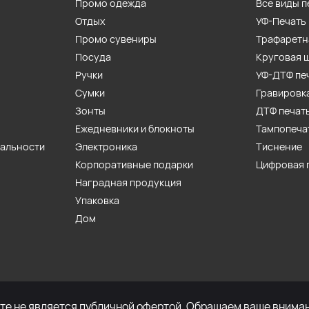
Промо одежда
Все виды п
Отдых
УФ-Печать
Промо сувениры
Трафаретн
Посуда
Круговая 
Ручки
УФ-ДТФ пе
Сумки
Гравировк
Зонты
ДТФ печат
Ежедневники и блокноты
Тампопеча
иальности
Электроника
Тиснение
Корпоративные подарки
Цифровая 
Наградная продукция
Упаковка
Дом
е не является публичной офертой. Обращаем ваше внимани