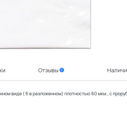
ки
Отзывы
Налич
0
нном виде ( 6 в разложенном) плотностью 60 мкм., с прору