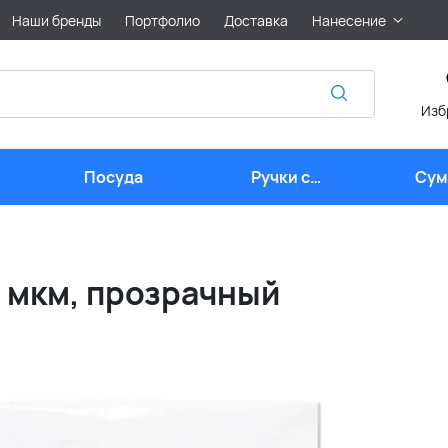
Наши бренды
Портфолио
Доставка
Нанесение
Изб
Посуда
Ручки с
Сум
логотипом
лого
0 мкм, прозрачный