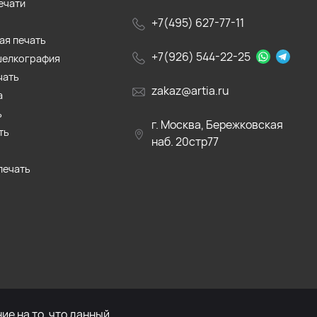
ечати
+7(495) 627-77-11
ая печать
+7(926) 544-22-25
шелкография
чать
zakaz@artia.ru
а
ь
г. Москва, Бережковская
ть
наб. 20стр77
печать
е на то, что данный