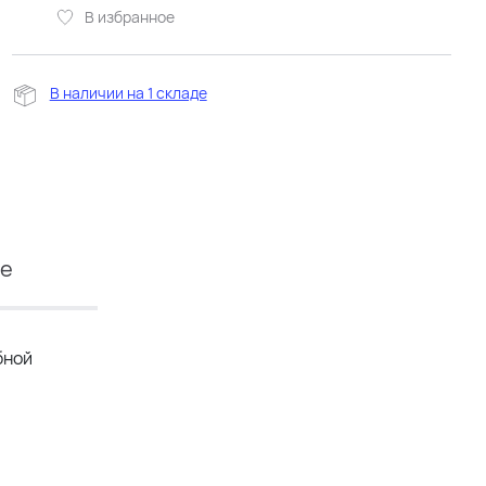
В избранное
В наличии на 1 складе
ие
бной