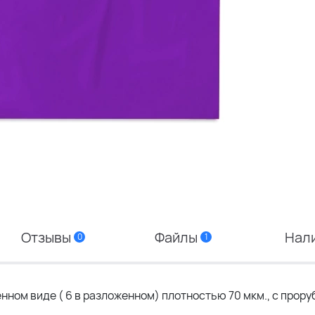
Отзывы
Файлы
Нал
0
1
нном виде ( 6 в разложенном) плотностью 70 мкм., с прору