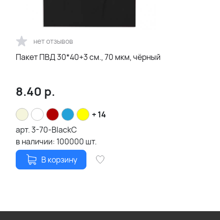
нет отзывов
Пакет ПВД 30*40+3 см., 70 мкм, чёрный
8.40
р.
+ 14
арт.
3-70-BlackC
в наличии:
100000
шт.
В корзину