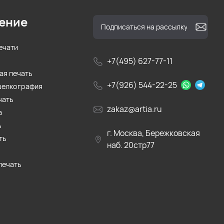
ение
ечати
+7(495) 627-77-11
ая печать
+7(926) 544-22-25
шелкография
чать
zakaz@artia.ru
а
ь
г. Москва, Бережковская
ть
наб. 20стр77
печать