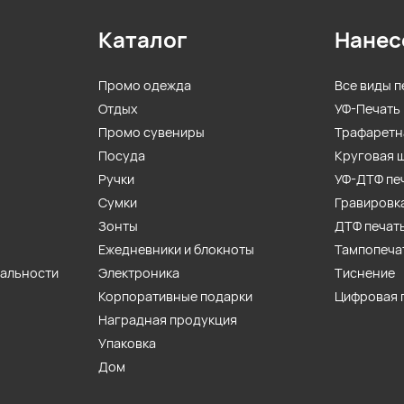
Каталог
Нанес
Промо одежда
Все виды п
Отдых
УФ-Печать
Промо сувениры
Трафаретн
Посуда
Круговая 
Ручки
УФ-ДТФ пе
Сумки
Гравировк
Зонты
ДТФ печат
Ежедневники и блокноты
Тампопеча
иальности
Электроника
Тиснение
Корпоративные подарки
Цифровая 
Наградная продукция
Упаковка
Дом