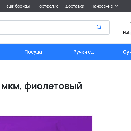
Наши бренды
Портфолио
Доставка
Нанесение
Изб
Посуда
Ручки с
Су
логотипом
0 мкм, фиолетовый