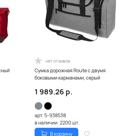
нет отзывов
сный
Сумка дорожная Route с двумя
боковыми карманами, серый
1 989.26
р.
арт.
5-938538
в наличии:
2200
шт.
В корзину