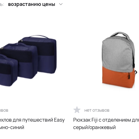
ь:
возрастанию цены
ывов
нет отзывов
ехлов для путешествий Easy
Рюкзак Fiji с отделением дл
темно-синий
серый/оранжевый