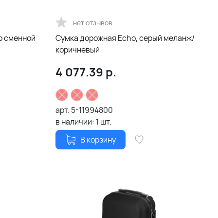
нет отзывов
о сменной
Сумка дорожная Echo, серый меланж/
коричневый
4 077.39
р.
арт.
5-11994800
в наличии:
1
шт.
В корзину