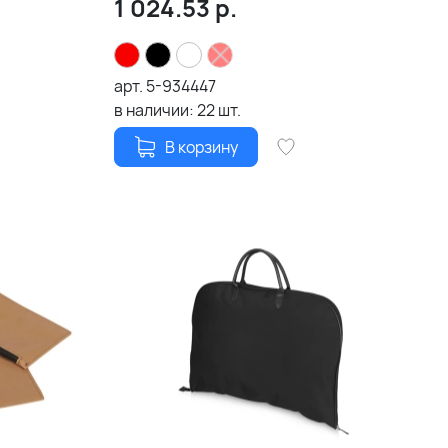
1 024.53
р.
арт.
5-934447
в наличии:
22
шт.
В корзину