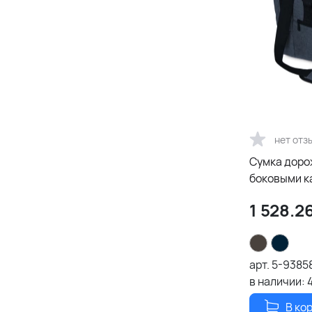
нет отз
Сумка доро
боковыми к
1 528.2
арт.
5-9385
в наличии:
В ко