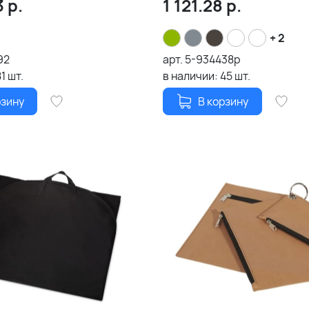
3
р.
1 121.28
р.
+ 2
92
арт.
5-934438p
81
шт.
в наличии:
45
шт.
рзину
В корзину