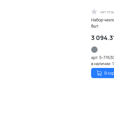
нет отз
Набор чехло
8шт.
3 094.3
арт.
5-7763
в наличии:
В ко