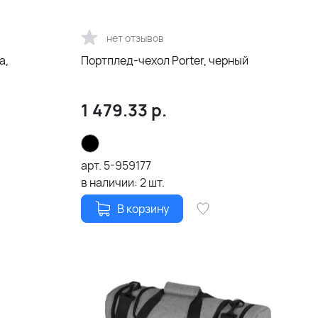
нет отзывов
a,
Портплед-чехол Porter, черный
1 479.33
р.
арт.
5-959177
в наличии:
2
шт.
В корзину