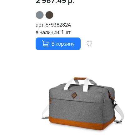
2 967.49
р.
арт.
5-938282A
в наличии:
1
шт.
В корзину