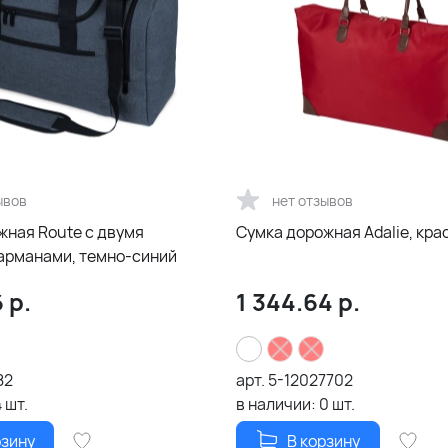
ывов
нет отзывов
жная Route с двумя
Сумка дорожная Adalie, кра
арманами, темно-синий
6
р.
1 344.64
р.
82
арт.
5-12027702
4
шт.
в наличии:
0
шт.
рзину
В корзину