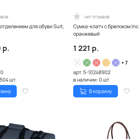
ывов
нет отзывов
отделением для обуви Suit,
Сумка-клатч с брелоком Inc
оранжевый
9
р.
1 221
р.
+ 7
00
арт.
5-10248902
1504
шт.
в наличии:
0
шт.
рзину
В корзину