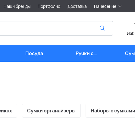
Наши бренды
Портфолио
Доставка
Нанесение
Изб
Посуда
Ручки с
Сум
логотипом
лого
сиках
Сумки органайзеры
Наборы с сумкам