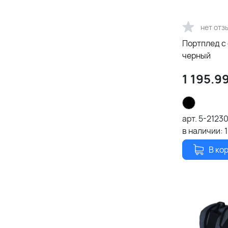
нет отз
Портплед с 
черный
1 195.9
арт.
5-2123
в наличии:
В ко