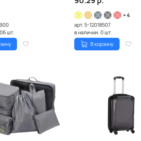
90.29
р.
+ 4
5900
арт.
5-12018507
106
шт.
в наличии:
0
шт.
рзину
В корзину