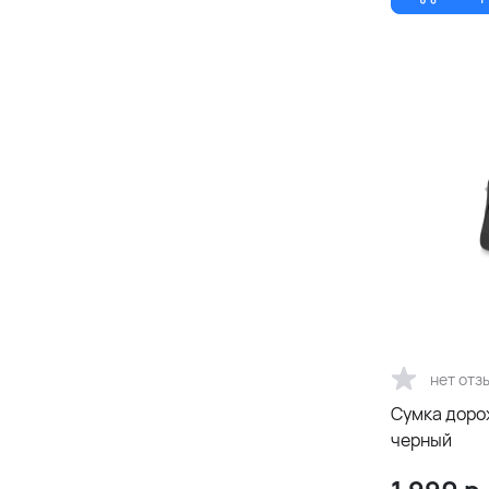
нет отз
Сумка дорож
черный