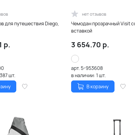
ывов
нет отзывов
в для путешествия Diego,
Чемодан прозрачный Visit с
вставкой
1
р.
3 654.70
р.
00
арт.
5-953608
1387
шт.
в наличии:
1
шт.
рзину
В корзину