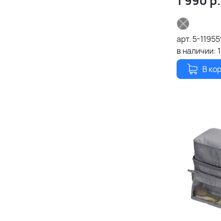
1 990
р.
арт.
5-1195
в наличии:
В ко