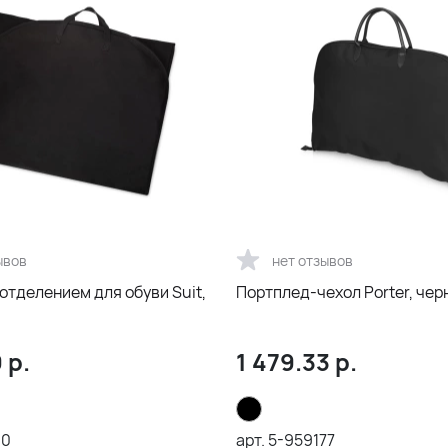
ывов
нет отзывов
отделением для обуви Suit,
Портплед-чехол Porter, чер
9
р.
1 479.33
р.
00
арт.
5-959177