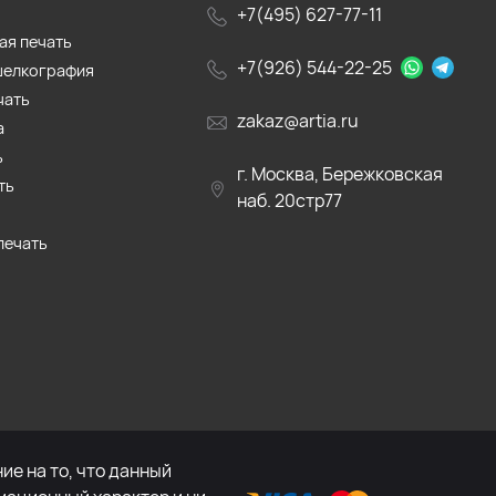
+7(495) 627-77-11
ая печать
+7(926) 544-22-25
шелкография
чать
zakaz@artia.ru
а
ь
г. Москва, Бережковская
ть
наб. 20стр77
печать
е на то, что данный