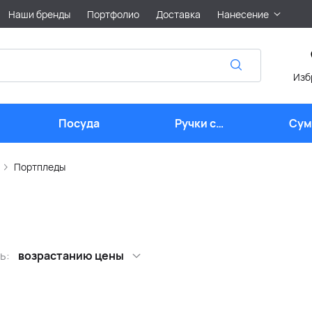
Наши бренды
Портфолио
Доставка
Нанесение
Изб
Посуда
Ручки с
Сум
логотипом
лого
Портпледы
ь:
возрастанию цены