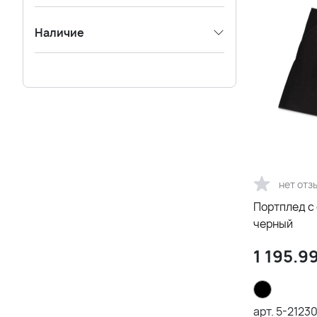
Наличие
нет отз
Портплед с 
черный
1 195.9
арт.
5-2123