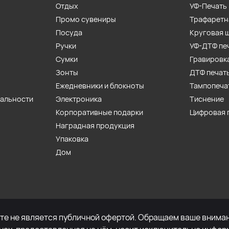
Отдых
УФ-Печать
Промо сувениры
Трафаретн
Посуда
Круговая 
Ручки
УФ-ДТФ пе
Сумки
Гравировк
Зонты
ДТФ печат
Ежедневники и блокноты
Тампопеча
иальности
Электроника
Тиснение
Корпоративные подарки
Цифровая 
Наградная продукция
Упаковка
Дом
е не является публичной офертой. Обращаем ваше внимани