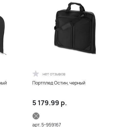
нет отзывов
ный
Портплед Остин, черный
5 179.99
р.
арт.
5-959167