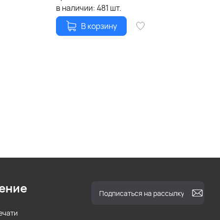
в наличии:
481
шт.
В корзину
ение
ечати