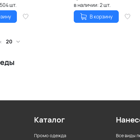
1504
шт.
в наличии:
2
шт.
рзину
В корзину
:
20
леды
Каталог
Нанес
Промо одежда
Все виды п