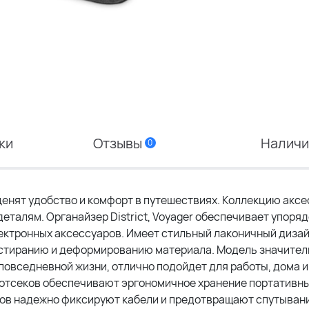
ки
Отзывы
Налич
0
 ценят удобство и комфорт в путешествиях. Коллекцию аксе
еталям. Органайзер District, Voyager обеспечивает упоря
лектронных аксессуаров. Имеет стильный лаконичный дизай
к истиранию и деформированию материала. Модель значите
овседневной жизни, отлично подойдет для работы, дома и
 отсеков обеспечивают эргономичное хранение портативн
одов надежно фиксируют кабели и предотвращают спутыван