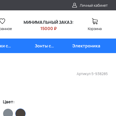
Личный кабинет
МИНИМАЛЬНЫЙ ЗАКАЗ:
15000 ₽
ранное
Корзина
ки с
Зонты с
Электроника
типом
логотипом
Артикул
5-938285
Цвет: