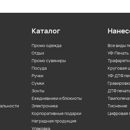
Каталог
Нанес
Промо одежда
Все виды п
Отдых
УФ-Печать
Промо сувениры
Трафаретн
Посуда
Круговая 
Ручки
УФ-ДТФ пе
Сумки
Гравировк
Зонты
ДТФ печат
Ежедневники и блокноты
Тампопеча
иальности
Электроника
Тиснение
Корпоративные подарки
Цифровая 
Наградная продукция
Упаковка