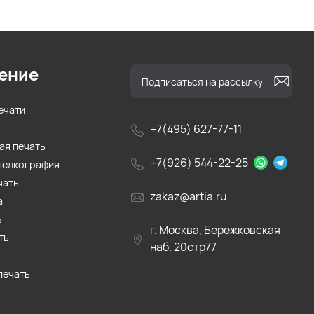
ение
ечати
+7(495) 627-77-11
ая печать
+7(926) 544-22-25
шелкография
чать
zakaz@artia.ru
а
ь
г. Москва, Бережковская
ть
наб. 20стр77
печать