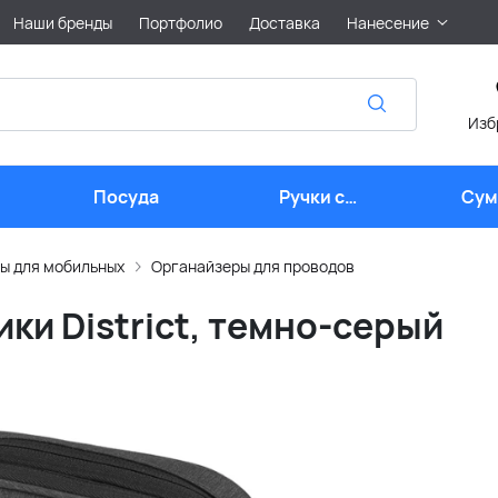
Наши бренды
Портфолио
Доставка
Нанесение
Изб
Посуда
Ручки с
Сум
логотипом
лого
ы для мобильных
Органайзеры для проводов
ки District, темно-серый