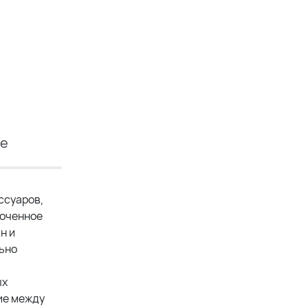
ие
ссуаров,
доченное
н и
льно
ых
ие между