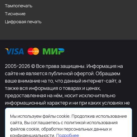
Тампопечать
Тиснение
Цифровая печать
2005-2026 © Все права защищены. Информация на
сайте не является публичной офертой. Обращаем
ваше внимание на то, что данный интернет-сайт, а
также вся информация о товарах и ценах,
предоставленная на нём, носит исключительно
информационный характер и ни при каких условиях не
является публичной офертой, определяемой
Мы используем файлы cookie. Продолжив использование
положениями Статьи 437 Гражданского кодекса
сайта, Вы соглашаетесь с политикой использования
Российской Федерации. Для получения подробной
файлов cookie, обработки персональных данных и
информации о наличии и стоимости указанных
конфиденциальности.
Подробнее