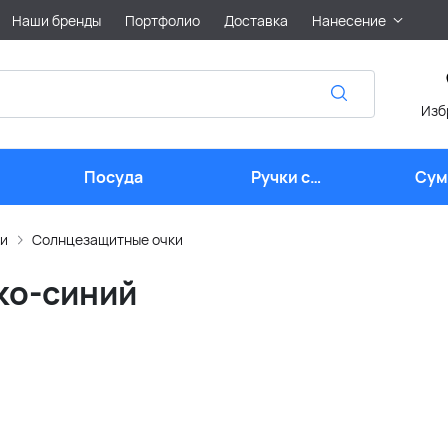
Наши бренды
Портфолио
Доставка
Нанесение
Изб
Посуда
Ручки с
Сум
логотипом
лого
и
Солнцезащитные очки
рко-синий