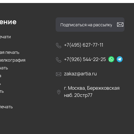
ение
ечати
+7(495) 627-77-11
ая печать
+7(926) 544-22-25
шелкография
чать
zakaz@artia.ru
а
ь
г. Москва, Бережковская
ть
наб. 20стр77
печать