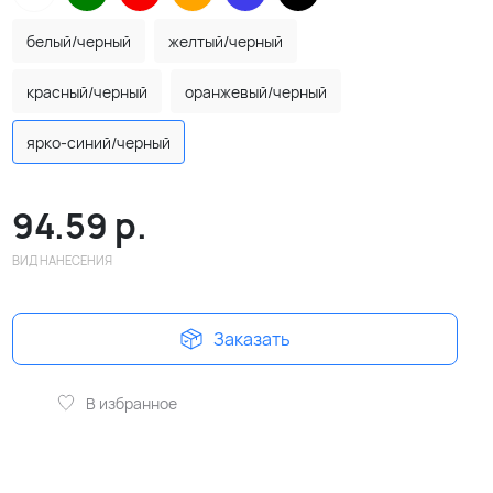
белый/черный
желтый/черный
красный/черный
оранжевый/черный
ярко-синий/черный
94.59
р.
ВИД НАНЕСЕНИЯ
Заказать
В избранное