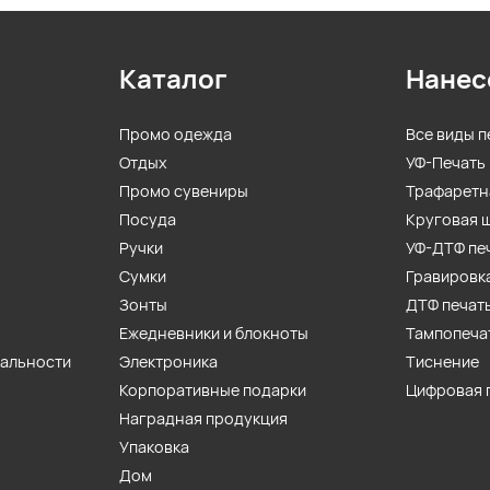
Каталог
Нанес
Промо одежда
Все виды п
Отдых
УФ-Печать
Промо сувениры
Трафаретн
Посуда
Круговая 
Ручки
УФ-ДТФ пе
Сумки
Гравировк
Зонты
ДТФ печат
Ежедневники и блокноты
Тампопеча
иальности
Электроника
Тиснение
Корпоративные подарки
Цифровая 
Наградная продукция
Упаковка
Дом