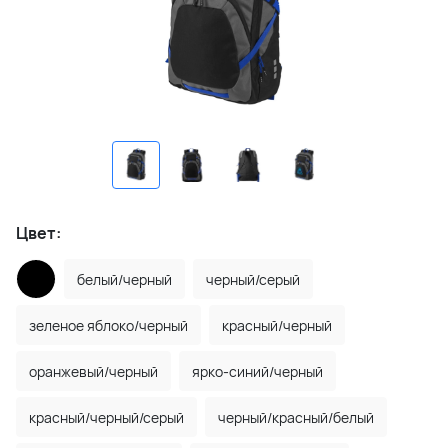
Цвет:
белый/черный
черный/серый
зеленое яблоко/черный
красный/черный
оранжевый/черный
ярко-синий/черный
красный/черный/серый
черный/красный/белый