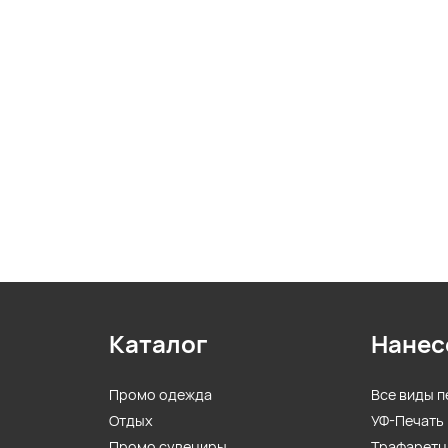
Каталог
Нанес
Промо одежда
Все виды п
Отдых
УФ-Печать
Промо сувениры
Трафаретн