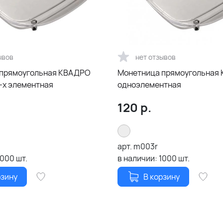
ывов
нет отзывов
 прямоугольная КВАДРО
Монетница прямоугольная
андарт, 2-х элементная
одноэлементная
120
р.
арт.
m003r
1000
шт.
в наличии:
1000
шт.
рзину
В корзину