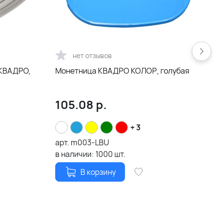
нет отзывов
 КВАДРО,
Монетница КВАДРО КОЛОР, голубая
105.08
р.
+ 3
арт.
m003-LBU
а
в наличии:
1000
шт.
в
В корзину