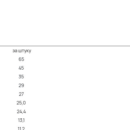
за штуку
65
45
35
29
27
25,0
24,4
13,1
11,2