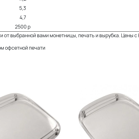
5,3
4,7
2500 р
ти от выбранной вами монетницы, печать и вырубка. Цены 
ом офсетной печати