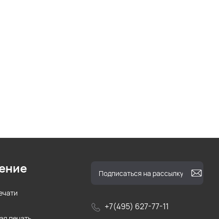
ение
ечати
+7(495) 627-77-11
ая печать