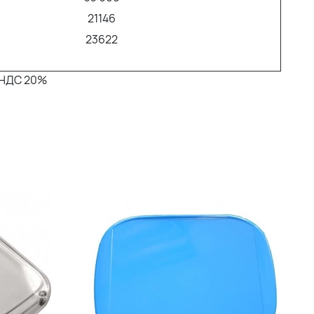
21146
23622
с НДС 20%