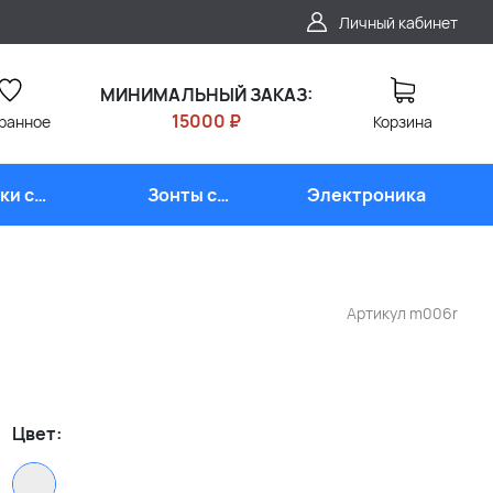
Личный кабинет
МИНИМАЛЬНЫЙ ЗАКАЗ:
15000 ₽
ранное
Корзина
ки с
Зонты с
Электроника
типом
логотипом
Артикул
m006r
Цвет: