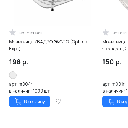
нет отзывов
нет отз
Монетница КВАДРО ЭКСПО (Optima
Монетница
Expo)
Ст
198
р.
150
р.
арт.
m004r
арт.
m001r
в наличии:
1000
шт.
в наличии:
В корзину
В ко