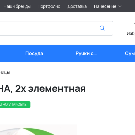
Наши бренды
Портфолио
Доставка
Нанесение
Изб
Посуда
Ручки с
Сум
логотипом
лого
тницы
А, 2х элементная
АТНО УПАКОВКЕ