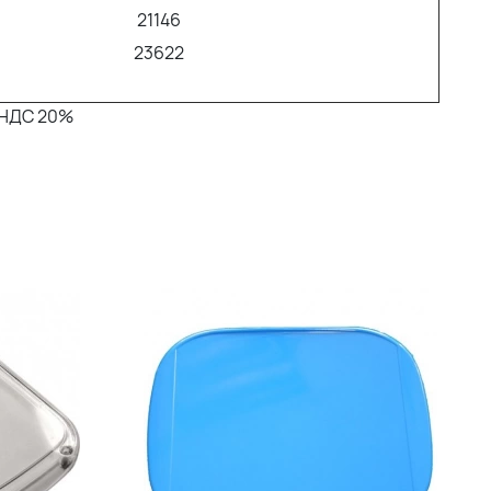
21146
23622
с НДС 20%