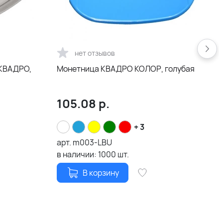
нет отзывов
 КВАДРО,
Монетница КВАДРО КОЛОР, голубая
105.08
р.
+ 3
арт.
m003-LBU
а
в наличии:
1000
шт.
в
В корзину