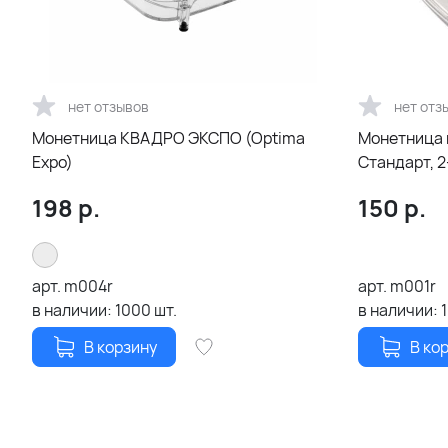
нет отзывов
нет отз
Монетница КВАДРО ЭКСПО (Optima
Монетница
Expo)
Ст
198
р.
150
р.
арт.
m004r
арт.
m001r
в наличии:
1000
шт.
в наличии:
В корзину
В ко