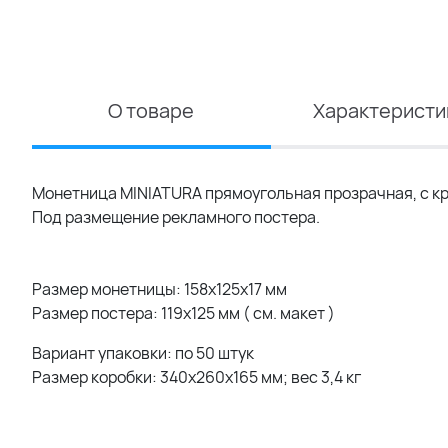
О товаре
Характеристи
Монетница MINIATURA прямоугольная прозрачная, с к
Под размещение рекламного постера.
Размер монетницы: 158х125х17 мм
Размер постера: 119х125 мм ( см. макет )
Вариант упаковки: по 50 штук
Размер коробки: 340х260х165 мм; вес 3,4 кг