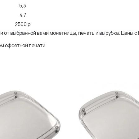
5,3
4,7
2500 р
ти от выбранной вами монетницы, печать и вырубка. Цены 
ом офсетной печати