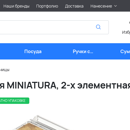
Наши бренды
Портфолио
Доставка
Нанесение
Изб
Посуда
Ручки с
Сум
логотипом
лого
тницы
 MINIATURA, 2-х элементна
АТНО УПАКОВКЕ