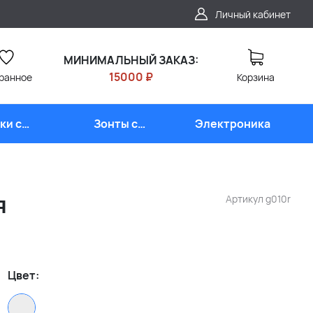
Личный кабинет
МИНИМАЛЬНЫЙ ЗАКАЗ:
15000 ₽
ранное
Корзина
ки с
Зонты с
Электроника
типом
логотипом
я
Артикул
g010r
Цвет: