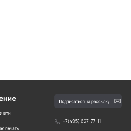
ение
ечати
+7(495) 627-77-11
ая печать