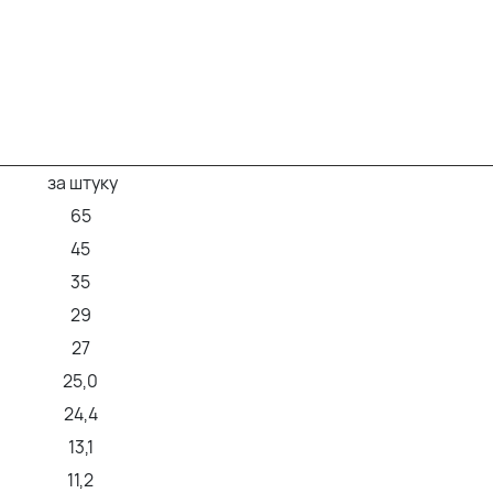
за штуку
65
45
35
29
27
25,0
24,4
13,1
11,2