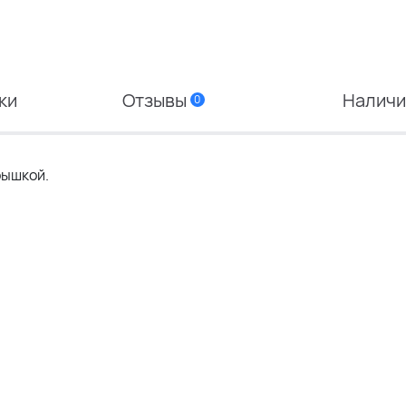
ки
Отзывы
Налич
0
рышкой.