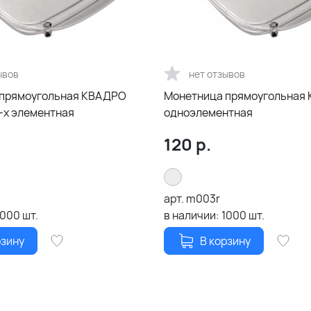
ывов
нет отзывов
 прямоугольная КВАДРО
Монетница прямоугольная
андарт, 2-х элементная
одноэлементная
120
р.
арт.
m003r
1000
шт.
в наличии:
1000
шт.
рзину
В корзину