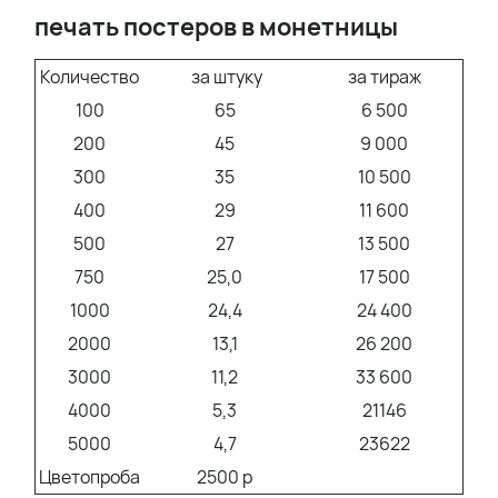
печать постеров в монетницы
Количество
за штуку
за тираж
100
65
6 500
200
45
9 000
300
35
10 500
400
29
11 600
500
27
13 500
750
25,0
17 500
1000
24,4
24 400
2000
13,1
26 200
3000
11,2
33 600
4000
5,3
21146
5000
4,7
23622
Цветопроба
2500 р