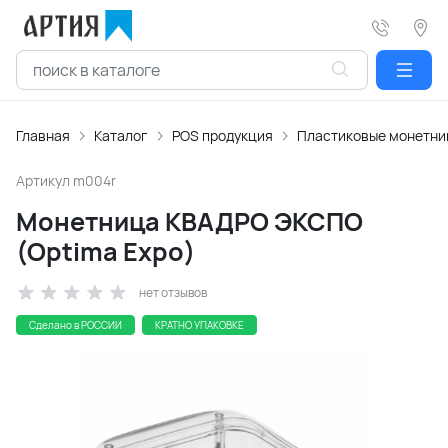
Главная
Каталог
POS продукция
Пластиковые монетн
Артикул
m004r
Монетница КВАДРО ЭКСПО
(Optima Expo)
нет отзывов
Сделано в РОССИИ
КРАТНО УПАКОВКЕ