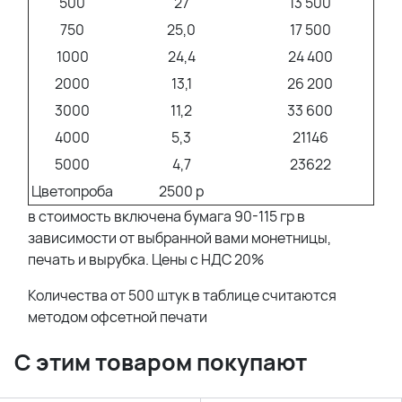
500
27
13 500
750
25,0
17 500
1000
24,4
24 400
2000
13,1
26 200
3000
11,2
33 600
4000
5,3
21146
5000
4,7
23622
Цветопроба
2500 р
в стоимость включена бумага 90-115 гр в
зависимости от выбранной вами монетницы,
печать и вырубка. Цены с НДС 20%
Количества от 500 штук в таблице считаются
методом офсетной печати
С этим товаром покупают