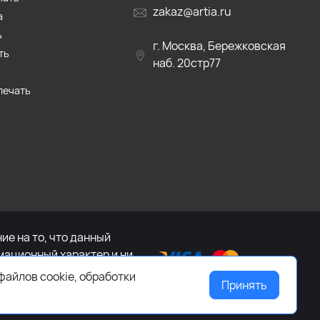
zakaz@artia.ru
а
ь
г. Москва, Бережковская
ть
наб. 20стр77
печать
е на то, что данный
мационный характер и ни
са Российской Федерации.
файлов cookie, обработки
Принять
ащайтесь к менеджеру