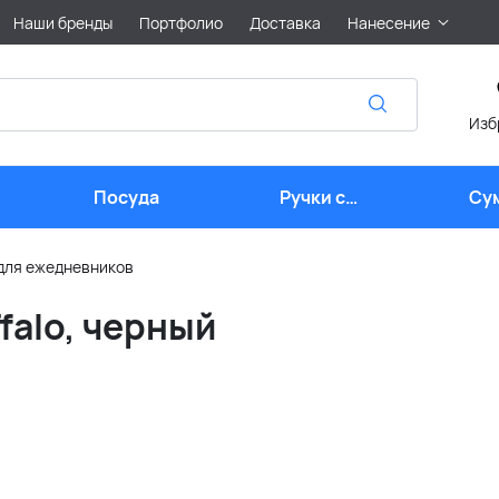
Наши бренды
Портфолио
Доставка
Нанесение
Изб
Посуда
Ручки с
Су
логотипом
для ежедневников
falo, черный