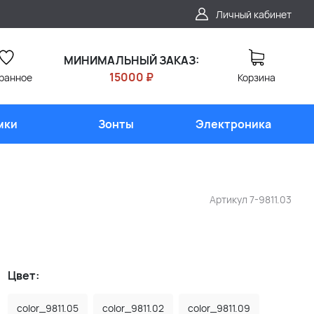
Личный кабинет
МИНИМАЛЬНЫЙ ЗАКАЗ:
15000 ₽
ранное
Корзина
мки
Зонты
Электроника
Артикул
7-9811.03
Цвет:
color_9811.05
color_9811.02
color_9811.09