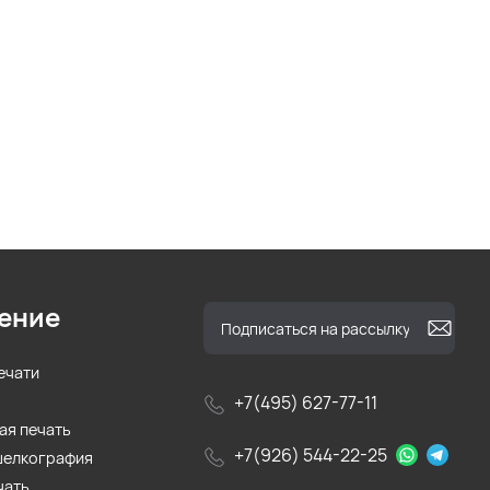
ение
ечати
+7(495) 627-77-11
ая печать
+7(926) 544-22-25
шелкография
чать