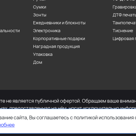
Сумки
Гравировк
Зонты
ДТФ печат
Ежедневники и блокноты
Тампопеча
иальности
Электроника
Тиснение
Корпоративные подарки
Цифровая 
Наградная продукция
Упаковка
Дом
е не является публичной офертой. Обращаем ваше внимани
енах, предоставленная на нём, носит исключительно инфор
определяемой положениями Статьи 437 Гражданского кодек
ание сайта, Вы соглашаетесь с политикой использования 
имости указанных товаров и (или) услуг, пожалуйста, обр
робнее
ефону +7-495-627-77-11.