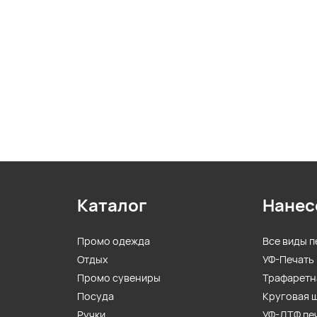
Каталог
Нанес
Промо одежда
Все виды п
Отдых
УФ-Печать
Промо сувениры
Трафаретн
Посуда
Круговая 
Ручки
УФ-ДТФ пе