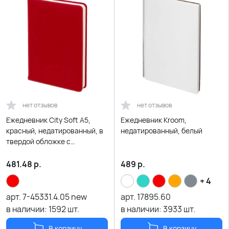
нет отзывов
нет отзывов
Ежедневник City Soft А5,
Ежедневник Kroom,
красный, недатированный, в
недатированный, белый
твердой обложке с
поролоном
481.48
р.
489
р.
+ 4
арт.
7-45331.4.05 new
арт.
17895.60
в наличии:
1592
шт.
в наличии:
3933
шт.
В корзину
В корзину