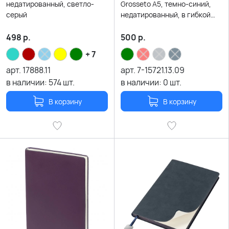
недатированный, светло-
Grosseto А5, темно-синий,
серый
недатированный, в гибкой
обложке
498
р.
500
р.
+ 7
арт.
17888.11
арт.
7-15721.13.09
в наличии:
574
шт.
в наличии:
0
шт.
В корзину
В корзину