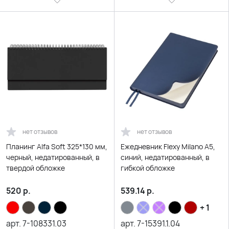
нет отзывов
нет отзывов
Планинг Alfa Soft 325*130 мм,
Ежедневник Flexy Milano А5,
черный, недатированный, в
синий, недатированный, в
твердой обложке
гибкой обложке
520
р.
539.14
р.
+ 1
арт.
7-108331.03
арт.
7-15391.1.04