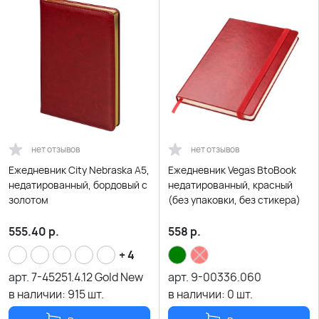
нет отзывов
нет отзывов
Ежедневник City Nebraska A5,
Ежедневник Vegas BtoBook
недатированный, бордовый с
недатированный, красный
золотом
(без упаковки, без стикера)
555.40
р.
558
р.
+ 4
арт.
7-45251.4.12 Gold New
арт.
9-00336.060
в наличии:
915
шт.
в наличии:
0
шт.