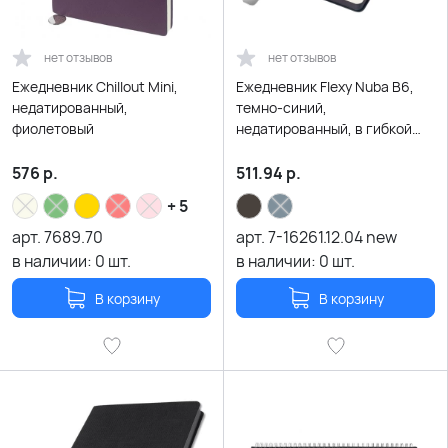
нет отзывов
нет отзывов
Ежедневник Chillout Mini,
Ежедневник Flexy Nuba B6,
недатированный,
темно-синий,
фиолетовый
недатированный, в гибкой
обложке
576
р.
511.94
р.
+ 5
арт.
7689.70
арт.
7-16261.12.04 new
в наличии:
0
шт.
в наличии:
0
шт.
В корзину
В корзину