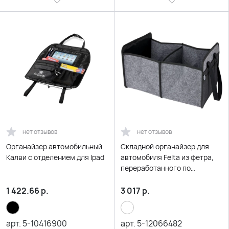
нет отзывов
нет отзывов
Органайзер автомобильный
Складной органайзер для
Калви с отделением для Ipad
автомобиля Felta из фетра,
переработанного по
стандарту GRS, средне-
серый
1 422.66
р.
3 017
р.
арт.
5-10416900
арт.
5-12066482