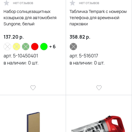
нет отзывов
нет отзывов
Набор солнцезащитных
Табличка Tempark с номером
козырьков для автомобиля
телефона для временной
Sungone, белый
парковки
137.20
р.
358.82
р.
+ 6
арт.
5-10450401
арт.
5-516017
в наличии:
0
шт.
в наличии:
0
шт.