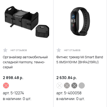
нет отзывов
нет отзывов
Органайзер автомобильный
Фитнес трекер Mi Smart Band
складной Harmony, темно-
5 XMSH10HM (BHR4219RU)
серый
2 898.48
р.
2 630.84
р.
арт.
5-12274
арт.
5-400058
в наличии:
0
шт.
в наличии:
0
шт.