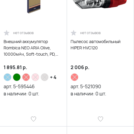
нет отзывов
нет отзывов
Внешний аккумулятор
Пылесос автомобильный
Rombica NEO ARIA Olive,
HIPER HVC120
10000мАч, Soft-touch, PD,
QCharge, Type-C, оливк/
синий
1 895.81
р.
2 006
р.
+ 4
арт.
5-595446
арт.
5-521090
в наличии:
0
шт.
в наличии:
0
шт.