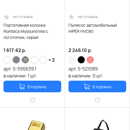
нет отзывов
нет отзывов
Портативная колонка
Пылесос автомобильный
Rombica Mysound Mia с
HIPER HVC80
логотипом, серый
1 617.62
р.
2 246.10
р.
+ 2
арт.
5-595639.1
арт.
5-521089
в наличии:
1
шт.
в наличии:
0
шт.
В корзину
В корзину