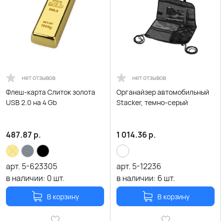
нет отзывов
нет отзывов
Флеш-карта Слиток золота
Органайзер автомобильный
USB 2.0 на 4 Gb
Stacker, темно-серый
487.87
р.
1 014.36
р.
арт.
5-623305
арт.
5-12236
в наличии:
0
шт.
в наличии:
6
шт.
В корзину
В корзину