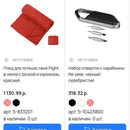
нет отзывов
нет отзывов
Плед для путешествий Flight
Набор отверток с карабином
в чехле с ручкой и карманом,
Re-pear, черный/
красный
серебристый
1 130.99
р.
318.32
р.
арт.
5-833201
арт.
5-10423800
в наличии:
0
шт.
в наличии:
0
шт.
В корзину
В корзину