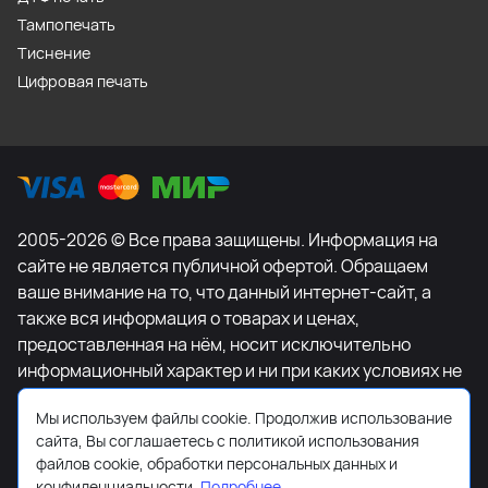
Тампопечать
Тиснение
Цифровая печать
2005-2026 © Все права защищены. Информация на
сайте не является публичной офертой. Обращаем
ваше внимание на то, что данный интернет-сайт, а
также вся информация о товарах и ценах,
предоставленная на нём, носит исключительно
информационный характер и ни при каких условиях не
является публичной офертой, определяемой
Мы используем файлы cookie. Продолжив использование
положениями Статьи 437 Гражданского кодекса
сайта, Вы соглашаетесь с политикой использования
Российской Федерации. Для получения подробной
файлов cookie, обработки персональных данных и
информации о наличии и стоимости указанных
конфиденциальности.
Подробнее