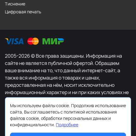
Тиснение
Цифровая печать
2005-2026 © Все права защищены. Информация на
сайте не является публичной офертой. Обращаем
ваше внимание на то, что данный интернет-сайт, а
также вся информация о товарах и ценах,
предоставленная на нём, носит исключительно
информационный характер и ни при каких условиях не
является публичной офертой, определяемой
Мы используем файлы cookie. Продолжив использование
положениями Статьи 437 Гражданского кодекса
сайта, Вы соглашаетесь с политикой использования
Российской Федерации. Для получения подробной
файлов cookie, обработки персональных данных и
информации о наличии и стоимости указанных
конфиденциальности.
Подробнее
товаров и (или) услуг, пожалуйста, обращайтесь к
менеджеру сайта с помощью специальной формы