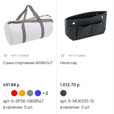
нет отзывов
нет отзывов
Сумка спортивная WORKOUT
Несессер
491.88
р.
1 012.70
р.
+ 2
арт.
6-SP56-0808547
арт.
6-MO6335-15
в наличии:
0
шт.
в наличии:
0
шт.