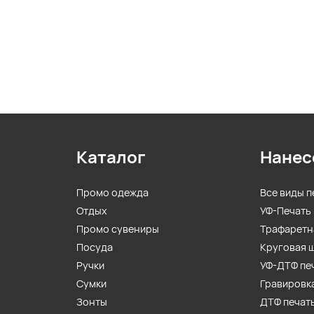
Каталог
Нанес
Промо одежда
Все виды п
Отдых
УФ-Печать
Промо сувениры
Трафаретн
Посуда
Круговая 
Ручки
УФ-ДТФ пе
Сумки
Гравировк
Зонты
ДТФ печат