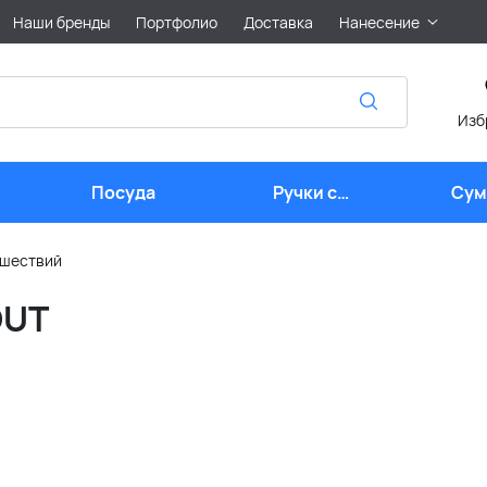
Наши бренды
Портфолио
Доставка
Нанесение
Изб
Посуда
Ручки с
Сум
логотипом
лого
ешествий
OUT