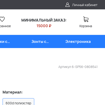
Личный кабинет
МИНИМАЛЬНЫЙ ЗАКАЗ:
15000 ₽
ранное
Корзина
ки с
Зонты с
Электроника
типом
логотипом
Артикул
6-SP56-0808541
Материал:
600d полиэстер