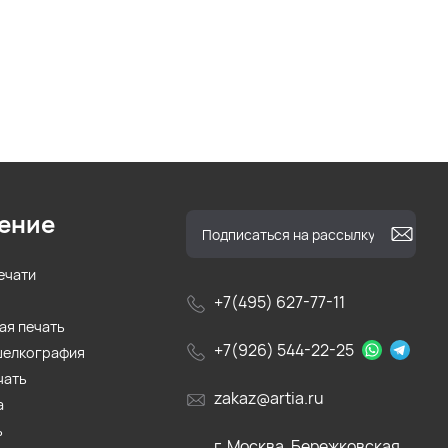
ение
ечати
+7(495) 627-77-11
ая печать
+7(926) 544-22-25
шелкография
чать
zakaz@artia.ru
а
ь
г. Москва, Бережковская