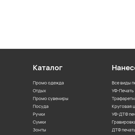
Каталог
Нанес
Промо одежда
Все виды п
Отдых
УФ-Печать
Промо сувениры
Трафаретн
Посуда
Круговая 
Ручки
УФ-ДТФ пе
Сумки
Гравировк
Зонты
ДТФ печат