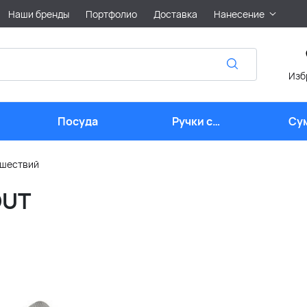
Наши бренды
Портфолио
Доставка
Нанесение
Изб
Посуда
Ручки с
Су
логотипом
ешествий
OUT