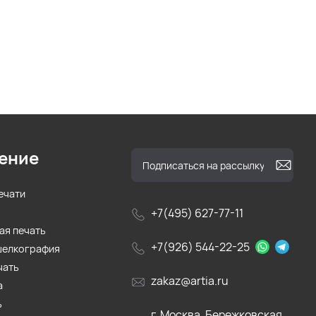
ение
ечати
+7(495) 627-77-11
ая печать
+7(926) 544-22-25
шелкография
чать
zakaz@artia.ru
а
ь
г. Москва, Бережковская