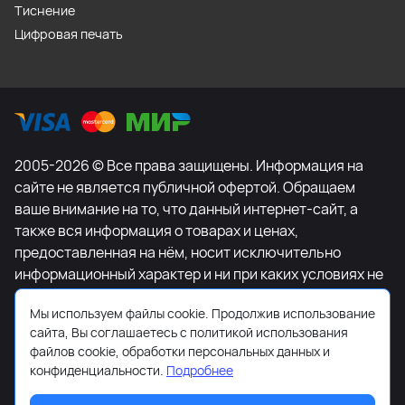
Тиснение
Цифровая печать
2005-2026 © Все права защищены. Информация на
сайте не является публичной офертой. Обращаем
ваше внимание на то, что данный интернет-сайт, а
также вся информация о товарах и ценах,
предоставленная на нём, носит исключительно
информационный характер и ни при каких условиях не
является публичной офертой, определяемой
Мы используем файлы cookie. Продолжив использование
положениями Статьи 437 Гражданского кодекса
сайта, Вы соглашаетесь с политикой использования
Российской Федерации. Для получения подробной
файлов cookie, обработки персональных данных и
информации о наличии и стоимости указанных
конфиденциальности.
Подробнее
товаров и (или) услуг, пожалуйста, обращайтесь к
менеджеру сайта с помощью специальной формы