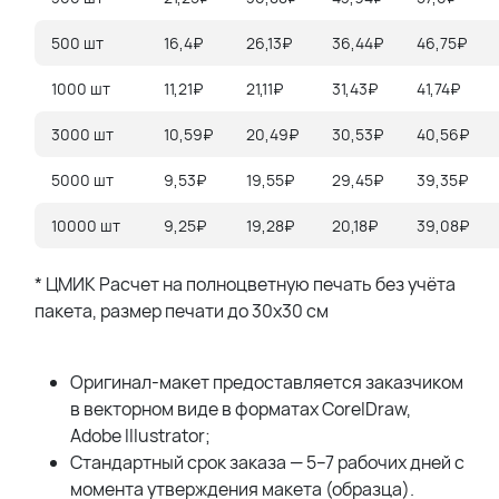
500 шт
16,4₽
26,13₽
36,44₽
46,75₽
1000 шт
11,21₽
21,11₽
31,43₽
41,74₽
3000 шт
10,59₽
20,49₽
30,53₽
40,56₽
5000 шт
9,53₽
19,55₽
29,45₽
39,35₽
10000 шт
9,25₽
19,28₽
20,18₽
39,08₽
* ЦМИК Расчет на полноцветную печать без учёта
пакета, размер печати до 30х30 см
Оригинал-макет предоставляется заказчиком
в векторном виде в форматах CorelDraw,
Adobe Illustrator;
Стандартный срок заказа — 5–7 рабочих дней с
момента утверждения макета (образца).