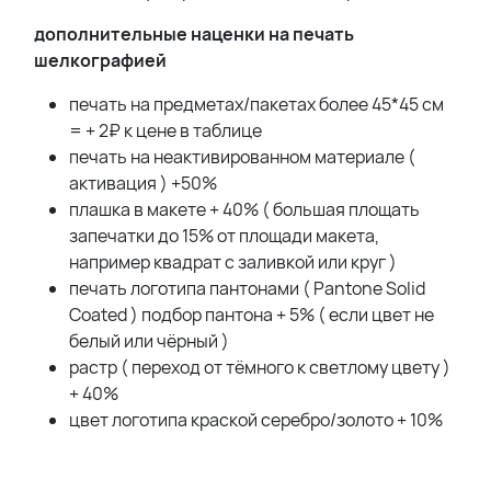
дополнительные наценки на печать
шелкографией
печать на предметах/пакетах более 45*45 см
= + 2₽ к цене в таблице
печать на неактивированном материале (
активация ) +50%
плашка в макете + 40% ( большая площать
запечатки до 15% от площади макета,
например квадрат с заливкой или круг )
печать логотипа пантонами ( Pantone Solid
Coated ) подбор пантона + 5% ( если цвет не
белый или чёрный )
растр ( переход от тёмного к светлому цвету )
+ 40%
цвет логотипа краской серебро/золото + 10%