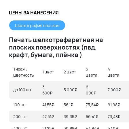
ЦЕНЫ ЗА НАНЕСЕНИЯ
Шелкография плоская
Печать шелкотрафаретная на
плоских поверхностях (
пвд,
крафт,
бумага, плёнка )
Тираж /
3
4
1 цвет
2 цвет
Цветность
цвета
цвета
3
6
до 100 шт
5 000₽
7 000₽
500₽
000₽
100 шт
41,55₽
56,1₽
73,54₽
91,98₽
200 шт
27,51₽
39,35₽
56,41₽
73,48₽
300 шт
21,25₽
30,88₽
43,94₽
57,0₽