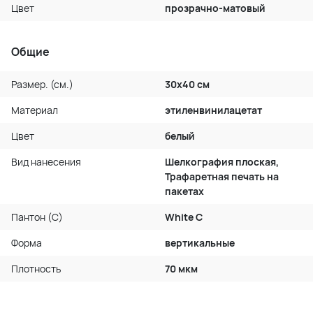
Цвет
прозрачно-матовый
Общие
Размер. (см.)
30x40 см
Материал
этиленвинилацетат
Цвет
белый
Вид нанесения
Шелкография плоская,
Трафаретная печать на
пакетах
Пантон (C)
White C
Форма
вертикальные
Плотность
70 мкм