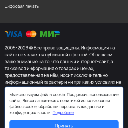
Цифровая печать
2005-2026 © Все права защищены. Информация на
сайте не является публичной офертой. Обращаем
ваше внимание на то, что данный интернет-сайт, а
также вся информация о товарах и ценах,
предоставленная на нём, носит исключительно
информационный характер и ни при каких условиях не
является публичной офертой, определяемой
Мы используем файлы cookie. Продолжив использование
положениями Статьи 437 Гражданского кодекса
сайта, Вы соглашаетесь с политикой использования
Российской Федерации. Для получения подробной
файлов cookie, обработки персональных данных и
информации о наличии и стоимости указанных
конфиденциальности.
Подробнее
товаров и (или) услуг, пожалуйста, обращайтесь к
менеджеру сайта с помощью специальной формы
Принять