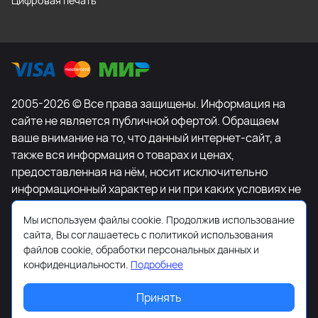
Цифровая печать
2005-2026 © Все права защищены. Информация на
сайте не является публичной офертой. Обращаем
ваше внимание на то, что данный интернет-сайт, а
также вся информация о товарах и ценах,
предоставленная на нём, носит исключительно
информационный характер и ни при каких условиях не
является публичной офертой, определяемой
Мы используем файлы cookie. Продолжив использование
положениями Статьи 437 Гражданского кодекса
сайта, Вы соглашаетесь с политикой использования
Российской Федерации. Для получения подробной
файлов cookie, обработки персональных данных и
информации о наличии и стоимости указанных
конфиденциальности.
Подробнее
товаров и (или) услуг, пожалуйста, обращайтесь к
менеджеру сайта с помощью специальной формы
Принять
связи или по телефону +7-495-627-77-11.