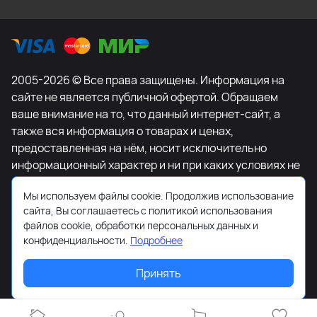
2005-2026 © Все права защищены. Информация на
сайте не является публичной офертой. Обращаем
ваше внимание на то, что данный интернет-сайт, а
также вся информация о товарах и ценах,
предоставленная на нём, носит исключительно
информационный характер и ни при каких условиях не
является публичной офертой, определяемой
Мы используем файлы cookie. Продолжив использование
положениями Статьи 437 Гражданского кодекса
сайта, Вы соглашаетесь с политикой использования
Российской Федерации. Для получения подробной
файлов cookie, обработки персональных данных и
информации о наличии и стоимости указанных
конфиденциальности.
Подробнее
товаров и (или) услуг, пожалуйста, обращайтесь к
менеджеру сайта с помощью специальной формы
Принять
связи или по телефону +7-495-627-77-11.