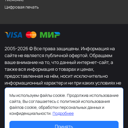
Цифровая печать
2005-2026 © Все права защищены. Информация на
сайте не является публичной офертой. Обращаем
ваше внимание на то, что данный интернет-сайт, а
также вся информация о товарах и ценах,
предоставленная на нём, носит исключительно
информационный характер и ни при каких условиях не
является публичной офертой, определяемой
Мы используем файлы cookie. Продолжив использование
положениями Статьи 437 Гражданского кодекса
сайта, Вы соглашаетесь с политикой использования
Российской Федерации. Для получения подробной
файлов cookie, обработки персональных данных и
информации о наличии и стоимости указанных
конфиденциальности.
Подробнее
товаров и (или) услуг, пожалуйста, обращайтесь к
менеджеру сайта с помощью специальной формы
Принять