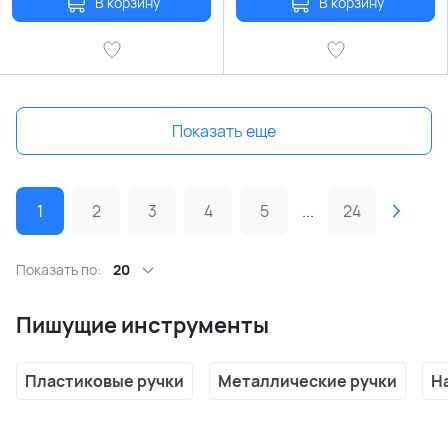
В корзину
В корзину
Показать еще
1
2
3
4
5
...
24
Показать по:
20
Пишущие инструменты
Пластиковые ручки
Металлические ручки
Н