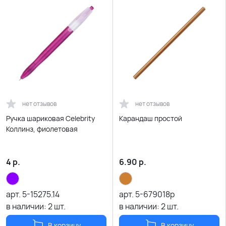
нет отзывов
нет отзывов
Ручка шариковая Celebrity
Карандаш простой
Коллинз, фиолетовая
4
р.
6.90
р.
арт.
5-15275.14
арт.
5-679018p
в наличии:
2
шт.
в наличии:
2
шт.
В корзину
В корзину