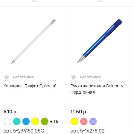
нет отзывов
нет отзывов
Карандаш Графит C, белый
Ручка шариковая Celebrity
Форд, синяя
5.10
р.
11.60
р.
+ 15
арт.
5-234150.06C
арт.
5-14276.02