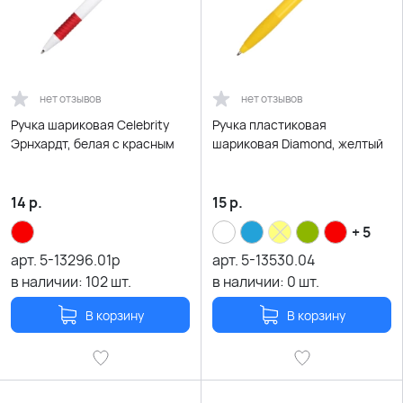
нет отзывов
нет отзывов
Ручка шариковая Celebrity
Ручка пластиковая
Эрнхардт, белая с красным
шариковая Diamond, желтый
14
р.
15
р.
+ 5
арт.
5-13296.01р
арт.
5-13530.04
в наличии:
102
шт.
в наличии:
0
шт.
В корзину
В корзину