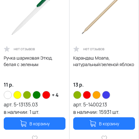
нет отзывов
нет отзывов
Ручка шариковая Этюд,
Карандаш Moana,
белая с зеленым
натуральный/зеленой яблоко
11
р.
13
р.
+ 4
арт.
5-13135.03
арт.
5-14002.13
в наличии:
1
шт.
в наличии:
15931
шт.
В корзину
В корзину