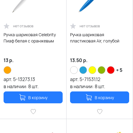
нет отзывов
нет отзывов
Ручка шариковая Celebrity
Ручка шариковая
Пиаф белая с оранжевым
пластиковая Air, голубой
13
р.
13.50
р.
+ 5
арт.
5-13273.13
арт.
5-71531.12
в наличии:
8
шт.
в наличии:
8
шт.
В корзину
В корзину