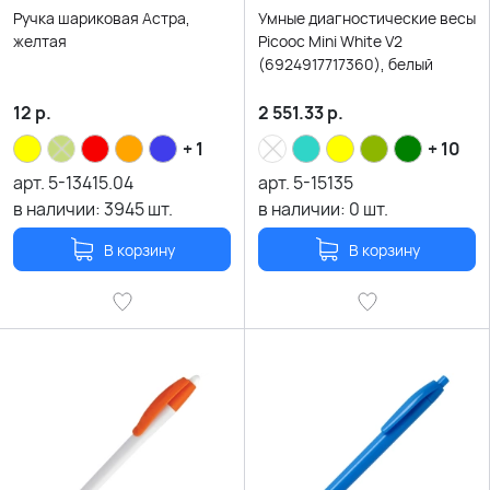
Ручка шариковая Астра,
Умные диагностические весы
желтая
Picooc Mini White V2
(6924917717360), белый
12
р.
2 551.33
р.
+ 1
+ 10
арт.
5-13415.04
арт.
5-15135
в наличии:
3945
шт.
в наличии:
0
шт.
В корзину
В корзину