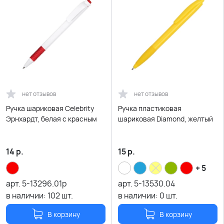
нет отзывов
нет отзывов
Ручка шариковая Celebrity
Ручка пластиковая
Эрнхардт, белая с красным
шариковая Diamond, желтый
14
р.
15
р.
+ 5
арт.
5-13296.01р
арт.
5-13530.04
в наличии:
102
шт.
в наличии:
0
шт.
В корзину
В корзину