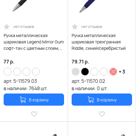
нет отзывов
нет отзывов
Ручка металлическая
Ручка металлическая
шариковая Legend Mirror Gum
шариковая трехгранная
софт-тач с цветным слоем,
Riddle, синий/серебристый
черный / зеленый
77
р.
79.71
р.
+ 3
арт.
5-11579.03
арт.
5-11570.02
в наличии:
7648
шт.
в наличии:
0
шт.
В корзину
В корзину