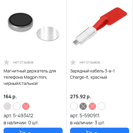
нет отзывов
нет отзывов
Магнитный держатель для
Зарядный кабель 3-в-1
телефона Magpin mini,
Charge-it, красный
черный/стальной
164
р.
275.92
р.
арт.
5-493412
арт.
5-590911
в наличии:
0
шт.
в наличии:
3
шт.