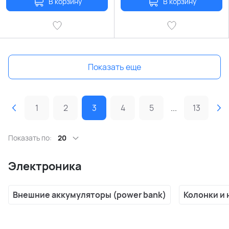
В корзину
В корзину
Показать еще
1
2
3
4
5
...
13
Показать по:
20
Электроника
Внешние аккумуляторы (power bank)
Колонки и