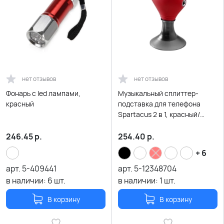
нет отзывов
нет отзывов
Фонарь с led лампами,
Музыкальный сплиттер-
красный
подставка для телефона
Spartacus 2 в 1, красный/
черный
246.45
р.
254.40
р.
+ 6
арт.
5-409441
арт.
5-12348704
в наличии:
6
шт.
в наличии:
1
шт.
В корзину
В корзину