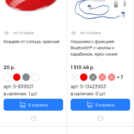
нет отзывов
нет отзывов
Козырек от солнца, красный
Наушники с функцией
Bluetooth® с чехлом с
карабином, ярко-синий
20
р.
1 510.46
р.
+ 7
арт.
5-839521
арт.
5-13423903
в наличии:
1
шт.
в наличии:
0
шт.
В корзину
В корзину