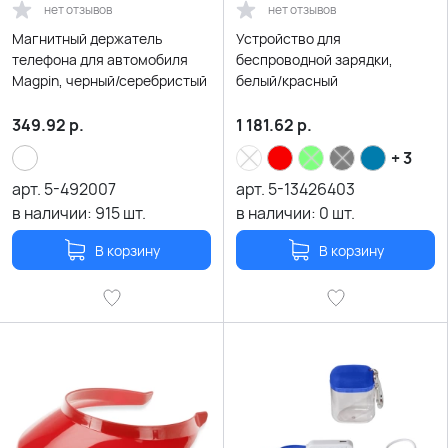
нет отзывов
нет отзывов
Магнитный держатель
Устройство для
телефона для автомобиля
беспроводной зарядки,
Magpin, черный/серебристый
белый/красный
349.92
р.
1 181.62
р.
+ 3
арт.
5-492007
арт.
5-13426403
в наличии:
915
шт.
в наличии:
0
шт.
В корзину
В корзину