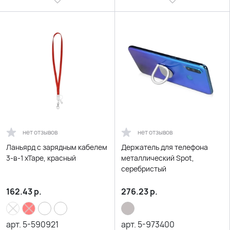
нет отзывов
нет отзывов
Ланьярд с зарядным кабелем
Держатель для телефона
3-в-1 xTape, красный
металлический Spot,
серебристый
162.43
р.
276.23
р.
арт.
5-590921
арт.
5-973400