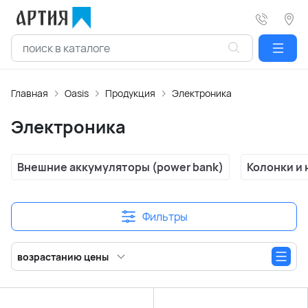
Главная
Oasis
Продукция
Электроника
Электроника
Внешние аккумуляторы (power bank)
Колонки и
Фильтры
возрастанию цены