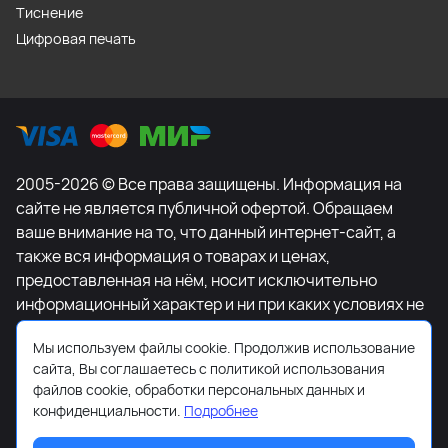
Тиснение
Цифровая печать
2005-2026 © Все права защищены. Информация на
сайте не является публичной офертой. Обращаем
ваше внимание на то, что данный интернет-сайт, а
также вся информация о товарах и ценах,
предоставленная на нём, носит исключительно
информационный характер и ни при каких условиях не
является публичной офертой, определяемой
Мы используем файлы cookie. Продолжив использование
положениями Статьи 437 Гражданского кодекса
сайта, Вы соглашаетесь с политикой использования
Российской Федерации. Для получения подробной
файлов cookie, обработки персональных данных и
информации о наличии и стоимости указанных
конфиденциальности.
Подробнее
товаров и (или) услуг, пожалуйста, обращайтесь к
менеджеру сайта с помощью специальной формы