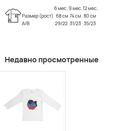
6 мес.
9 мес.
12 мес.
Размер (рост)
68 см
74 см
80 см
A/B
29/22
31/23
35/23
Недавно просмотренные