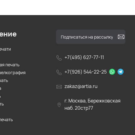
ение
ечати
+7(495) 627-77-11
ая печать
+7(926) 544-22-25
шелкография
чать
zakaz@artia.ru
а
ь
г. Москва, Бережковская
ть
наб. 20стр77
печать