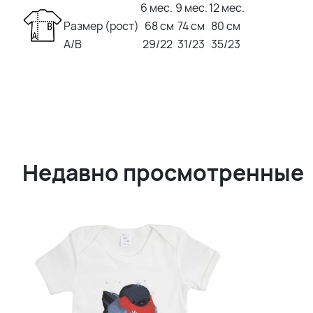
6 мес.
9 мес.
12 мес.
Размер (рост)
68 см
74 см
80 см
A/B
29/22
31/23
35/23
Недавно просмотренные