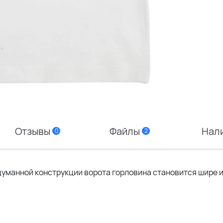
Отзывы
Файлы
Нал
0
2
думанной конструкции ворота горловина становится шире 