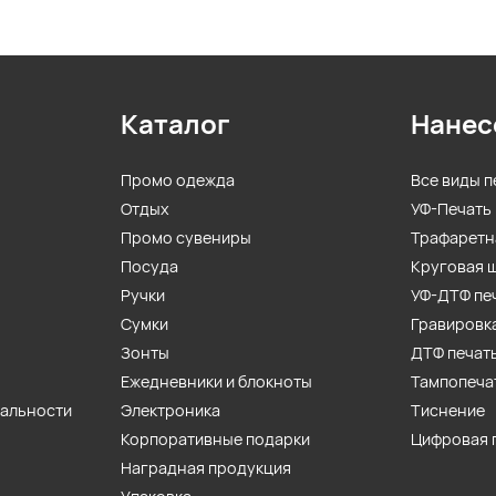
Каталог
Нанес
Промо одежда
Все виды п
Отдых
УФ-Печать
Промо сувениры
Трафаретн
Посуда
Круговая 
Ручки
УФ-ДТФ пе
Сумки
Гравировк
Зонты
ДТФ печат
Ежедневники и блокноты
Тампопеча
иальности
Электроника
Тиснение
Корпоративные подарки
Цифровая 
Наградная продукция