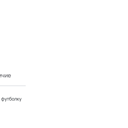
ичие
и футболку