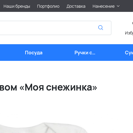
Наши бренды
Портфолио
Доставка
Нанесение
Изб
Посуда
Ручки с
Су
логотипом
авом «Моя снежинка»