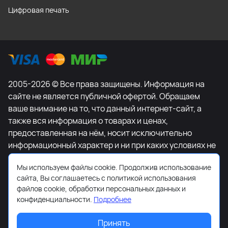
Цифровая печать
2005-2026 © Все права защищены. Информация на
сайте не является публичной офертой. Обращаем
ваше внимание на то, что данный интернет-сайт, а
также вся информация о товарах и ценах,
предоставленная на нём, носит исключительно
информационный характер и ни при каких условиях не
является публичной офертой, определяемой
Мы используем файлы cookie. Продолжив использование
положениями Статьи 437 Гражданского кодекса
сайта, Вы соглашаетесь с политикой использования
Российской Федерации. Для получения подробной
файлов cookie, обработки персональных данных и
информации о наличии и стоимости указанных
конфиденциальности.
Подробнее
товаров и (или) услуг, пожалуйста, обращайтесь к
менеджеру сайта с помощью специальной формы
Принять