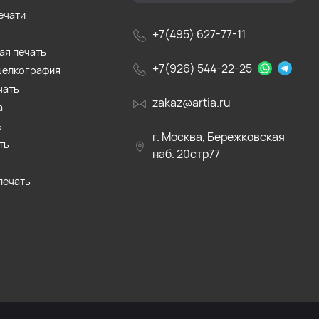
ечати
+7(495) 627-77-11
ая печать
+7(926) 544-22-25
шелкография
чать
zakaz@artia.ru
а
ь
г. Москва, Бережковская
ть
наб. 20стр77
печать