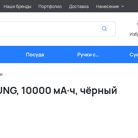
Наши бренды
Портфолио
Доставка
Нанесение
Изб
Посуда
Ручки с
Су
логотипом
ры
NG, 10000 мА·ч, чёрный