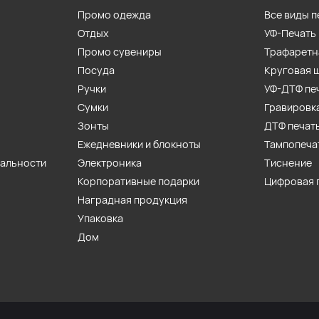
Промо одежда
Все виды п
Отдых
УФ-Печать
Промо сувениры
Трафаретн
Посуда
Круговая 
Ручки
УФ-ДТФ пе
Сумки
Гравировк
Зонты
ДТФ печат
Ежедневники и блокноты
Тампопеча
иальности
Электроника
Тиснение
Корпоративные подарки
Цифровая 
Наградная продукция
Упаковка
Дом