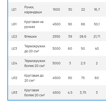
Ручки,
LE1
1500
30
22
16,7
карандаши
Круговая на
LR1
4500
90
66
50,1
ручках
LE2
Флешки
2550
39
28,6
21,71
Термокружки
LE3
3000
60
50
40
до 20 см²
Термокружки
LE4
3000
3
2,5
2
более 20 см²
Круговая до
LR2
4500
90
75
60
20 см²
Круговая
LR3
4500
4,5
3,75
3
более 20 см²