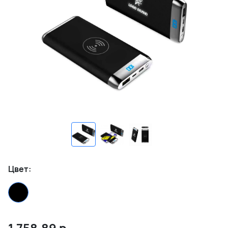
Цвет:
1 758.89
р.