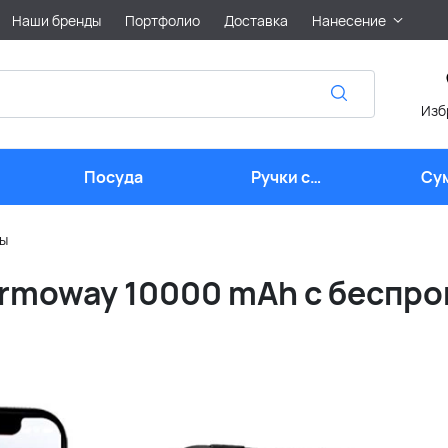
Наши бренды
Портфолио
Доставка
Нанесение
Изб
Посуда
Ручки с
Су
логотипом
ры
rmoway 10000 mAh с беспро