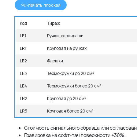
УФ-печать плоская
Код
Тираж
LE1
Ручки, карандаши
LR1
Круговая на ручках
LE2
Флешки
LE3
Термокружки до 20 см²
LE4
Термокружки более 20 см²
LR2
Круговая до 20 см²
LR3
Круговая более 20 см²
Стоимость сигнального образца или согласовани
Гравировка на софт-тач поверхности +30%.