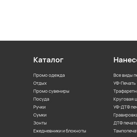
Каталог
Нанес
Промо одежда
Все виды п
Отдых
УФ-Печать
Промо сувениры
Трафаретн
Посуда
Круговая 
Ручки
УФ-ДТФ пе
Сумки
Гравировк
Зонты
ДТФ печат
Ежедневники и блокноты
Тампопеча