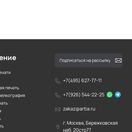
ение
ечати
+7(495) 627-77-11
ая печать
+7(926) 544-22-25
шелкография
чать
zakaz@artia.ru
а
ь
г. Москва, Бережковская
ть
наб. 20стр77