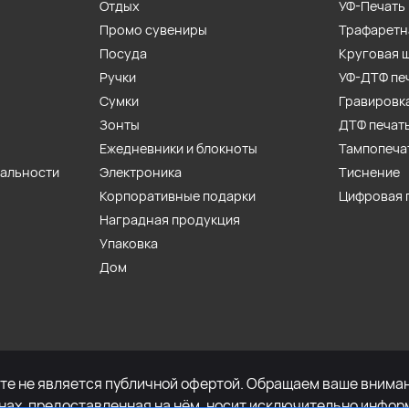
Отдых
УФ-Печать
Промо сувениры
Трафаретн
Посуда
Круговая 
Ручки
УФ-ДТФ пе
Сумки
Гравировк
Зонты
ДТФ печат
Ежедневники и блокноты
Тампопеча
иальности
Электроника
Тиснение
Корпоративные подарки
Цифровая 
Наградная продукция
Упаковка
Дом
е не является публичной офертой. Обращаем ваше внимани
енах, предоставленная на нём, носит исключительно инфор