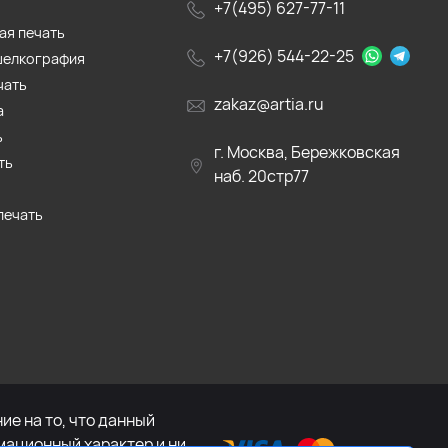
+7(495) 627-77-11
ая печать
+7(926) 544-22-25
шелкография
чать
zakaz@artia.ru
а
ь
г. Москва, Бережковская
ть
наб. 20стр77
печать
е на то, что данный
мационный характер и ни