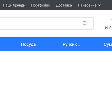
Наши бренды
Портфолио
Доставка
Нанесение
Изб
Посуда
Ручки с
Сум
логотипом
лого