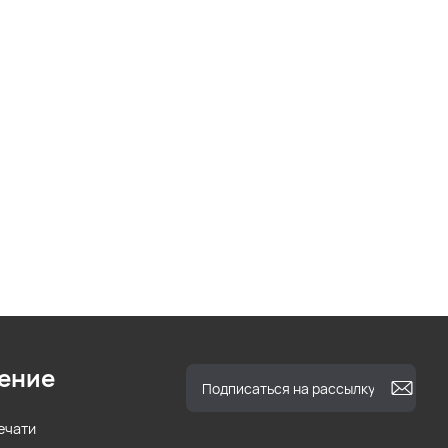
ение
ечати