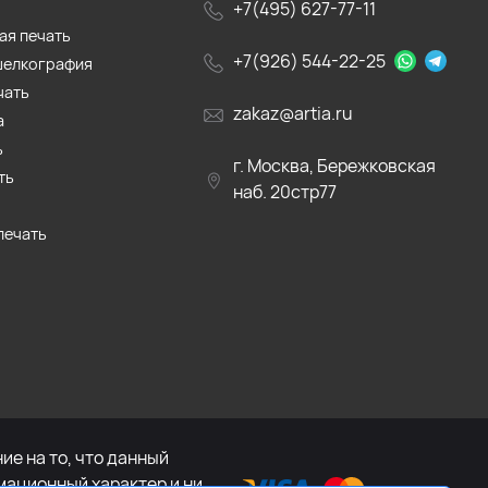
+7(495) 627-77-11
ая печать
+7(926) 544-22-25
шелкография
чать
zakaz@artia.ru
а
ь
г. Москва, Бережковская
ть
наб. 20стр77
печать
е на то, что данный
мационный характер и ни