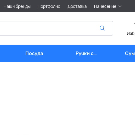
Наши бренды
Портфолио
Доставка
Нанесение
Изб
Посуда
Ручки с
Сум
логотипом
лого