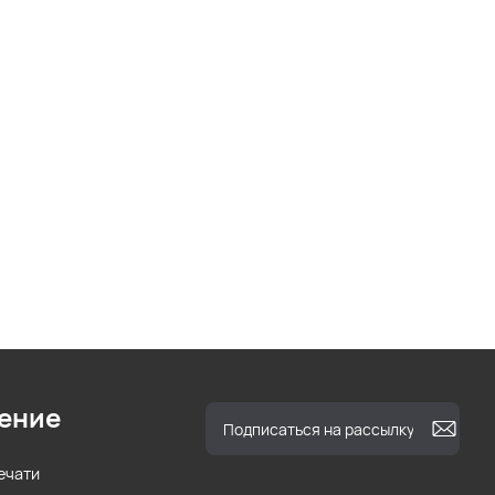
ение
ечати