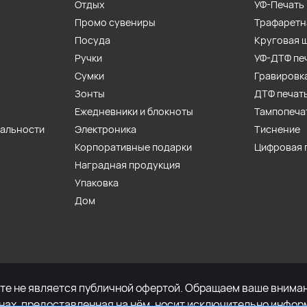
Отдых
УФ-Печать
Промо сувениры
Трафаретн
Посуда
Круговая 
Ручки
УФ-ДТФ пе
Сумки
Гравировк
Зонты
ДТФ печат
Ежедневники и блокноты
Тампопеча
иальности
Электроника
Тиснение
Корпоративные подарки
Цифровая 
Наградная продукция
Упаковка
Дом
е не является публичной офертой. Обращаем ваше внимани
енах, предоставленная на нём, носит исключительно инфор